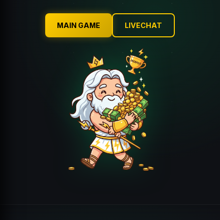
MAIN GAME
LIVECHAT