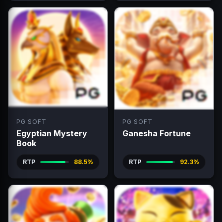
PG SOFT
PG SOFT
Egyptian Mystery
Ganesha Fortune
Book
RTP
88.5%
RTP
92.3%