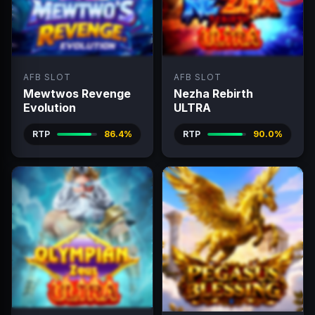
AFB SLOT
AFB SLOT
Mewtwos Revenge
Nezha Rebirth
Evolution
ULTRA
RTP
86.4%
RTP
90.0%