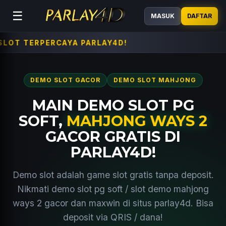
☰
MASUK
DAFTAR
DEMO SLOT GACOR
DEMO SLOT MAHJONG
MAIN DEMO SLOT PG
SOFT,
MAHJONG WAYS 2
GACOR GRATIS DI
PARLAY4D!
Demo slot adalah game slot gratis tanpa deposit.
Nikmati demo slot pg soft / slot demo mahjong
ways 2 gacor dan maxwin di situs parlay4d. Bisa
deposit via QRIS / dana!