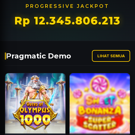
PROGRESSIVE JACKPOT
Rp 12.345.876.063
Pragmatic Demo
LIHAT SEMUA