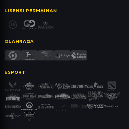
merasa jago dan punya pola yang mantap, baru
LISENSI PERMAINAN
deh kamu bisa beralih ke permainan uang asli di
situs resmi Parlay4d.
OLAHRAGA
ESPORT