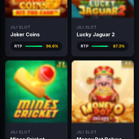
JILI SLOT
JILI SLOT
Joker Coins
Lucky Jaguar 2
RTP
96.6%
RTP
87.3%
JILI SLOT
JILI SLOT