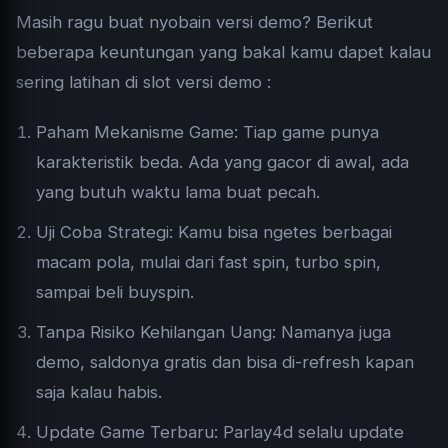
Masih ragu buat nyobain versi demo? Berikut
beberapa keuntungan yang bakal kamu dapet kalau
sering latihan di slot versi demo :
Paham Mekanisme Game: Tiap game punya
karakteristik beda. Ada yang gacor di awal, ada
yang butuh waktu lama buat pecah.
Uji Coba Strategi: Kamu bisa ngetes berbagai
macam pola, mulai dari fast spin, turbo spin,
sampai beli buyspin.
Tanpa Risiko Kehilangan Uang: Namanya juga
demo, saldonya gratis dan bisa di-refresh kapan
saja kalau habis.
Update Game Terbaru: Parlay4d selalu update