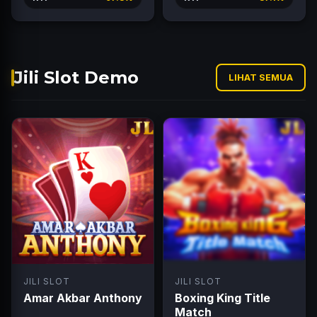
Jili Slot Demo
LIHAT SEMUA
JILI SLOT
JILI SLOT
Amar Akbar Anthony
Boxing King Title
Match