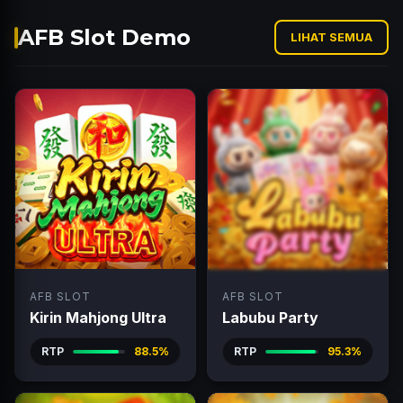
AFB Slot Demo
LIHAT SEMUA
AFB SLOT
AFB SLOT
Kirin Mahjong Ultra
Labubu Party
RTP
88.5%
RTP
95.3%