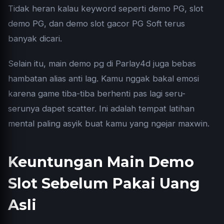
Tidak heran kalau keyword seperti demo PG,
slot
demo PG
, dan demo slot gacor PG Soft terus
banyak dicari.
Selain itu, main demo pg di Parlay4d juga bebas
hambatan alias anti lag. Kamu nggak bakal emosi
karena game tiba-tiba berhenti pas lagi seru-
serunya dapet scatter. Ini adalah tempat latihan
mental paling asyik buat kamu yang ngejar maxwin.
Keuntungan Main Demo
Slot Sebelum Pakai Uang
Asli